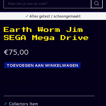
Producten
zoeken
✓
Alles getest / schoongemaakt
Earth Worm Jim
SEGA Mega Drive
€
75,00
TOEVOEGEN AAN WINKELWAGEN
1 op voorraad
Earth
Worm
Jim
✓
Collectors Item