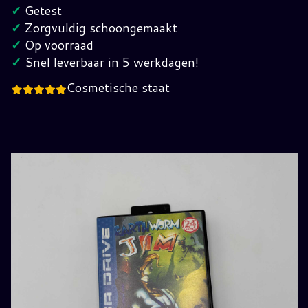
SEGA
✓
Getest
Mega
✓
Zorgvuldig schoongemaakt
Drive
✓
Op voorraad
hoeveelheid
✓
Snel leverbaar in 5 werkdagen!
Cosmetische staat