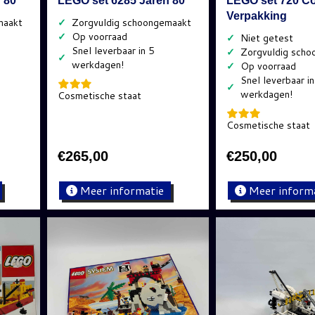
 80
LEGO set 6285 Jaren 80
LEGO set 720 Co
Verpakking
✓
✓
✓
✓
✓
✓
✓
Cosmetische staat
Cosmetische staat
€
265,00
€
250,00
Meer informatie
Meer inform