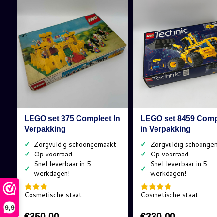
LEGO set 375 Compleet In
LEGO set 8459 Comp
Verpakking
in Verpakking
✓
✓
✓
✓
✓
✓
Cosmetische staat
Cosmetische staat
9,9
€
350,00
€
330,00