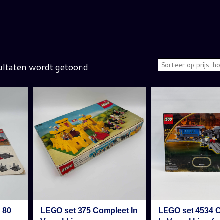
ultaten wordt getoond
 80
LEGO set 375 Compleet In
LEGO set 4534 