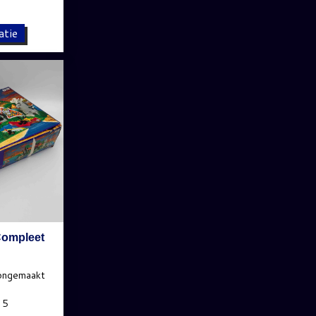
atie
Compleet