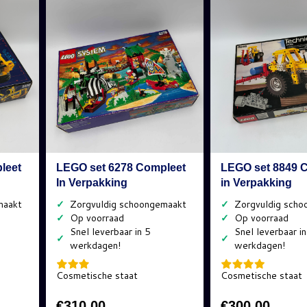
leet
LEGO set 6278 Compleet
LEGO set 8849 
In Verpakking
in Verpakking
✓
✓
✓
✓
✓
✓
Cosmetische staat
Cosmetische staat
€
310,00
€
300,00