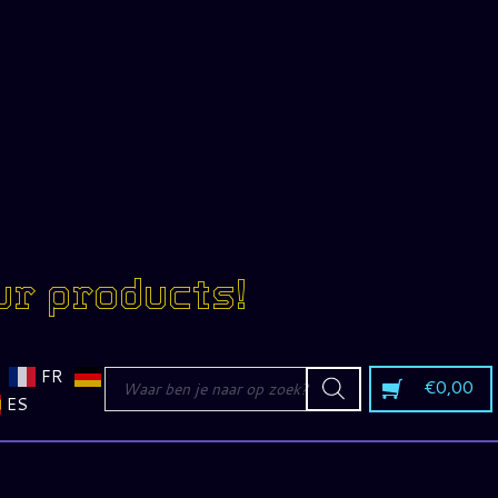
ur products!
Producten
FR
€
0,00
zoeken
ES