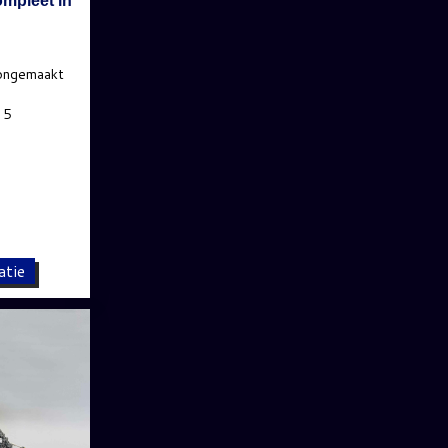
mpleet in
atie