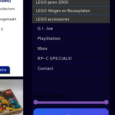
ealed)
LEGO jaren 2000
LEGO Wegen en Bouwplaten
LEGO accessoires
G.I. Joe
PlayStation
Xbox
RP-C SPECIALS!
Contact
atie
Filter op prijs
Min
Max