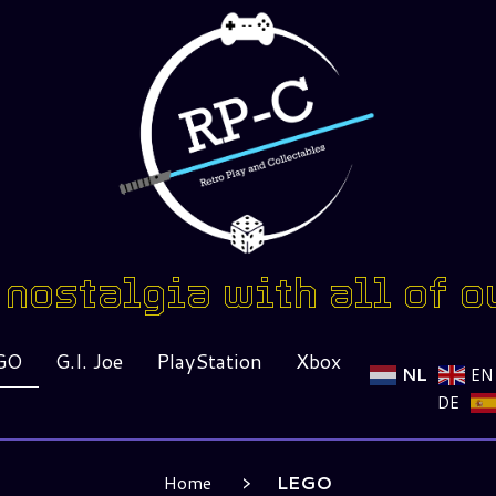
nostalgia with all of o
GO
G.I. Joe
PlayStation
Xbox
NL
EN
DE
Home
LEGO