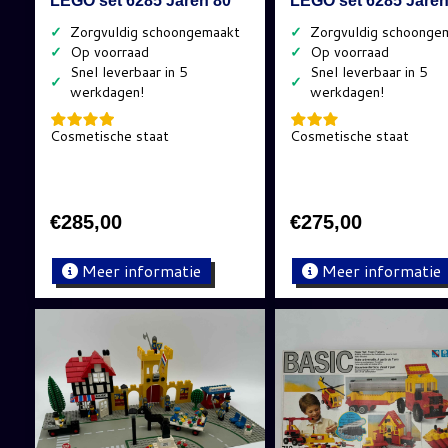
LEGO set 6285 Jaren 80
LEGO set 6285 Jaren
✓
✓
✓
✓
✓
✓
Cosmetische staat
Cosmetische staat
€
285,00
€
275,00
Meer informatie
Meer informatie