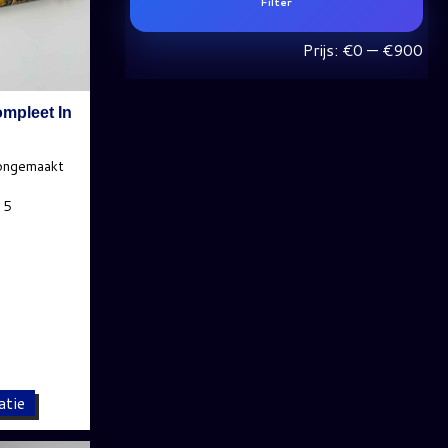
Filter
prij
prij
Prijs:
€0
—
€900
mpleet In
atie