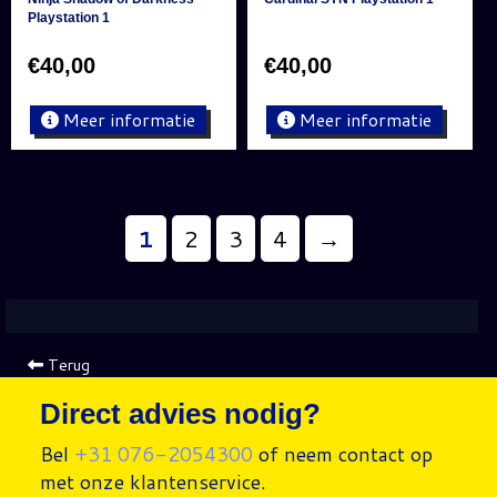
Playstation 1
€
40,00
€
40,00
Meer informatie
Meer informatie
1
2
3
4
→
Terug
Direct advies nodig?
Bel
+31 076-2054300
of neem contact op
met onze klantenservice.