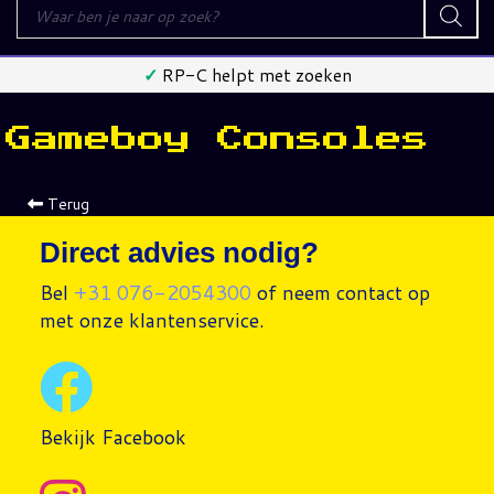
Producten
zoeken
✓
RP-C helpt met zoeken
Gameboy Consoles
Terug
Direct advies nodig?
Bel
+31 076-2054300
of neem contact op
met onze klantenservice.
Bekijk Facebook