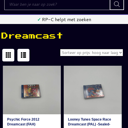
Producten
zoeken
eken
✓
Alles getest / schoon
Dreamcast
Psychic Force 2012
Looney Tunes Space Race
Dreamcast (FAH)
Dreamcast (PAL) -Sealed-