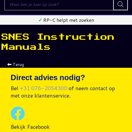
Producten
zoeken
✓
RP-C helpt met zoeken
SNES Instruction
Manuals
Terug
Direct advies nodig?
Bel
+31 076-2054300
of neem contact op
met onze klantenservice.
Bekijk Facebook