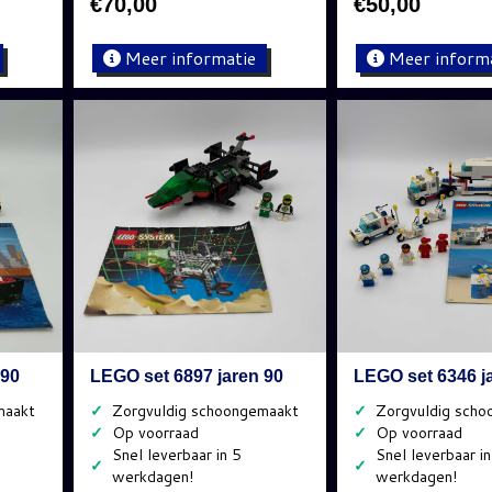
€
70,00
€
50,00
Meer informatie
Meer inform
 90
LEGO set 6897 jaren 90
LEGO set 6346 j
✓
✓
✓
✓
✓
✓