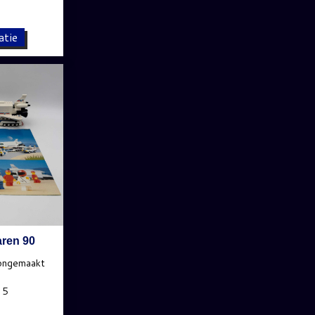
atie
aren 90