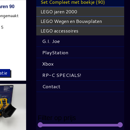
Set Compleet met boekje (90)
aren 90
LEGO jaren 2000
LEGO Wegen en Bouwplaten
LEGO accessoires
G.I. Joe
PlayStation
Xbox
atie
RP-C SPECIALS!
Contact
Filter op prijs