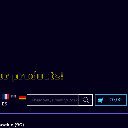
ur products!
Producten
FR
€
0,00
zoeken
ES
oekje (90)