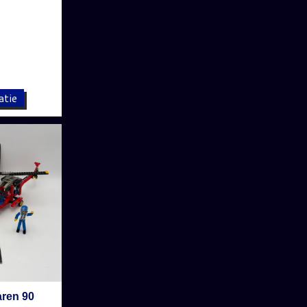
atie
aren 90