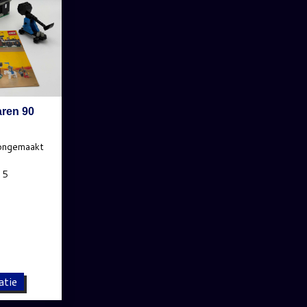
aren 90
atie