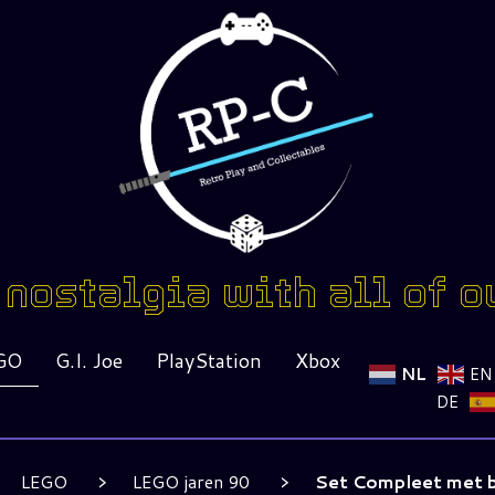
nostalgia with all of o
GO
G.I. Joe
PlayStation
Xbox
NL
EN
DE
LEGO
LEGO jaren 90
Set Compleet met b