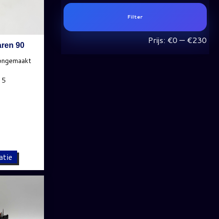
Min
Max
Filter
prij
prij
Prijs:
€0
—
€230
aren 90
atie