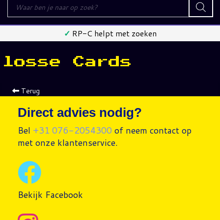
Producten
zoeken
✓
RP-C helpt met zoeken
losse Cards
Terug
Direct advies nodig?
Bel
+31 076-2054300
of neem contact op
met onze klantenservice.
Bekijk Facebook