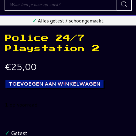
Producten
zoeken
✓
Alles getest / schoongemaakt
Police 24/7
Playstation 2
€
25,00
TOEVOEGEN AAN WINKELWAGEN
1 op voorraad
Police
24/7
Playstation
✓
Getest