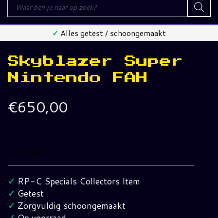
Producten
zoeken
✓
Alles getest / schoongemaakt
Skyblazer Super
Nintendo FAH
€
650,00
Uitverkocht
✓
RP-C Specials Collectors Item
✓
Getest
✓
Zorgvuldig schoongemaakt
✓
Op voorraad