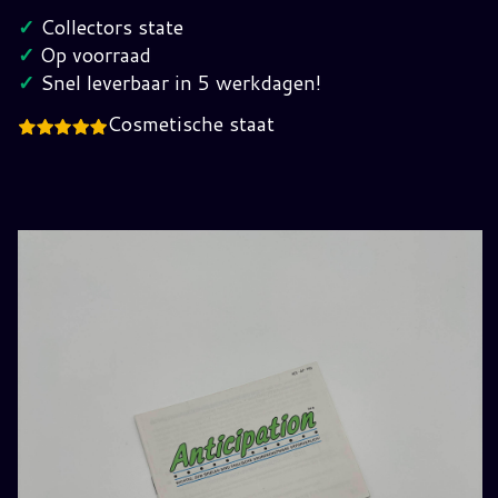
Anticipation
✓
Collectors state
FRG
✓
Op voorraad
Pal-
✓
Snel leverbaar in 5 werkdagen!
B
Cosmetische staat
hoeveelheid