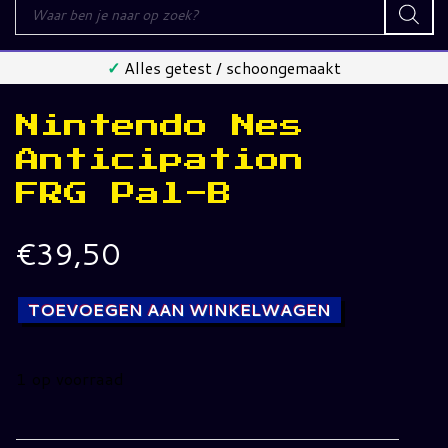
Producten
zoeken
✓
Alles getest / schoongemaakt
Nintendo Nes
Anticipation
FRG Pal-B
€
39,50
TOEVOEGEN AAN WINKELWAGEN
1 op voorraad
Nintendo
Nes