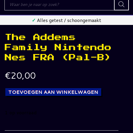
Producten
zoeken
✓
Alles getest / schoongemaakt
The Addems
Family Nintendo
Nes FRA (Pal-B)
€
20,00
TOEVOEGEN AAN WINKELWAGEN
1 op voorraad
The
Addems