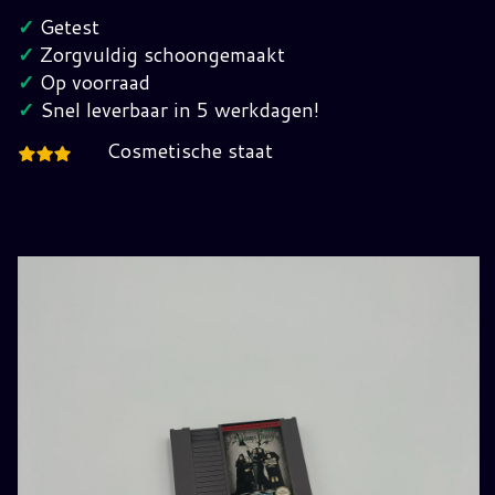
Family
✓
Getest
Nintendo
✓
Zorgvuldig schoongemaakt
Nes
✓
Op voorraad
FRA
✓
Snel leverbaar in 5 werkdagen!
(Pal-
Cosmetische staat
B)
hoeveelheid