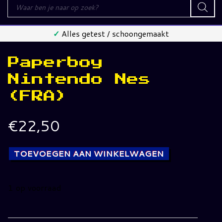
Producten
zoeken
✓
Alles getest / schoongemaakt
Paperboy
Nintendo Nes
(FRA)
€
22,50
TOEVOEGEN AAN WINKELWAGEN
1 op voorraad
Paperboy
Nintendo