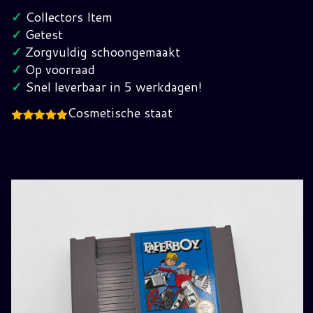
Nes
✓
Collectors Item
(FRA)
✓
Getest
hoeveelheid
✓
Zorgvuldig schoongemaakt
✓
Op voorraad
✓
Snel leverbaar in 5 werkdagen!
Cosmetische staat