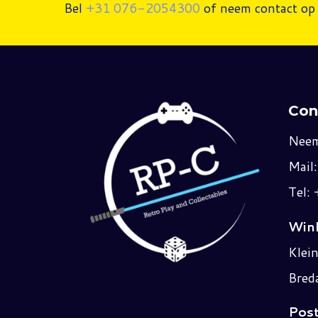
Bel
+31 076-2054300
of neem contact op 
Con
Neem
Mail
Tel:
Wink
Klei
Bred
Post