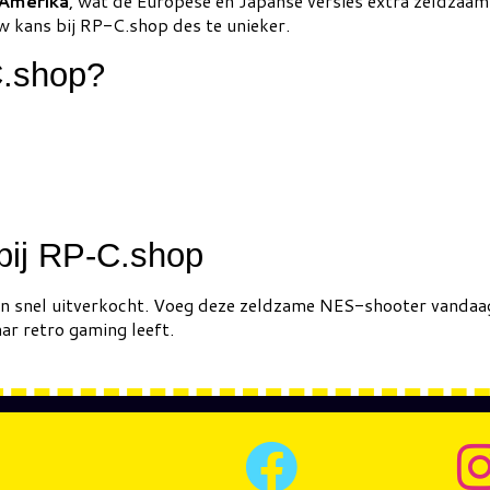
-Amerika
, wat de Europese en Japanse versies extra zeldzaa
uw kans bij RP-C.shop des te unieker.
C.shop?
bij RP-C.shop
jn snel uitverkocht. Voeg deze zeldzame NES-shooter vandaag n
aar retro gaming leeft.