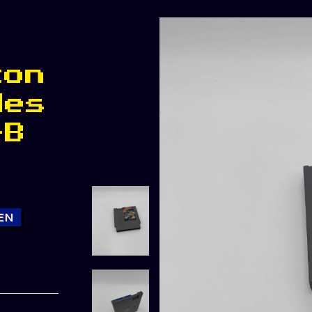
zon
Nes
-B
EN