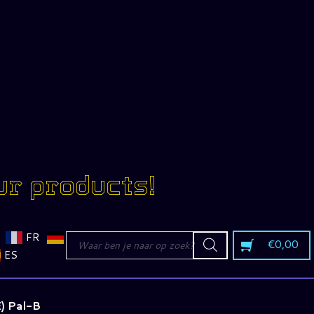
ur products!
Producten
FR
€
0,00
zoeken
ES
) Pal-B