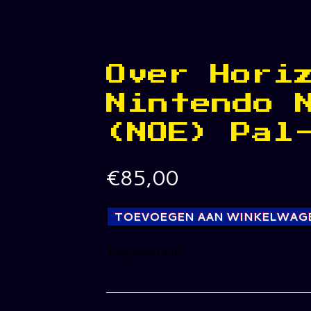
Over Hori
Nintendo 
(NOE) Pal
€
85,00
TOEVOEGEN AAN WINKELWAG
1 op voorraad
Over
Horizon
Nintendo