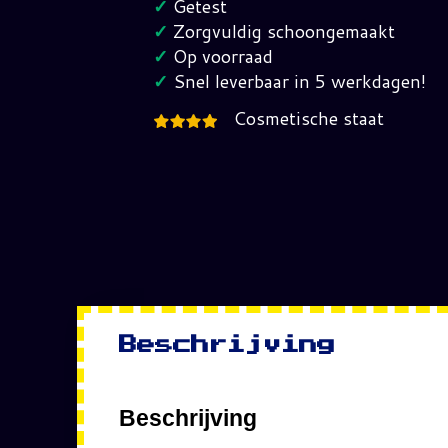
✓
Getest
Nes
✓
Zorgvuldig schoongemaakt
(NOE)
✓
Op voorraad
Pal-
✓
Snel leverbaar in 5 werkdagen!
B
Cosmetische staat
hoeveelheid
Beschrijving
Beschrijving