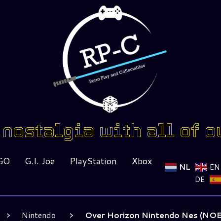
nostalgia with all of o
GO
G.I. Joe
PlayStation
Xbox
NL
EN
DE
Nintendo
Over Horizon Nintendo Nes (NOE