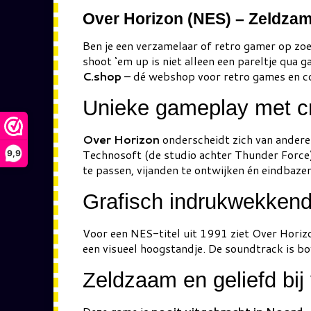
Over Horizon (NES) – Zeldzam
Ben je een verzamelaar of retro gamer op zoe
shoot ‘em up is niet alleen een pareltje qua
C.shop
– dé webshop voor retro games en c
Unieke gameplay met cre
Over Horizon
onderscheidt zich van ander
Technosoft (de studio achter Thunder Force)
9,9
te passen, vijanden te ontwijken én eindbazen 
Grafisch indrukwekkend v
Voor een NES-titel uit 1991 ziet Over Horizo
een visueel hoogstandje. De soundtrack is b
Zeldzaam en geliefd bij