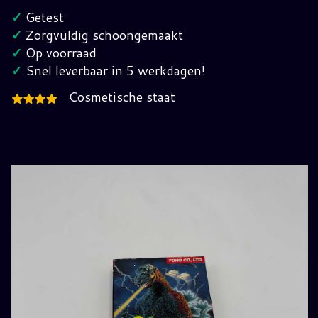
NES
✓
Getest
(FRA)
✓
Zorgvuldig schoongemaakt
hoeveelheid
✓
Op voorraad
✓
Snel leverbaar in 5 werkdagen!
Cosmetische staat