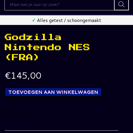
Producten
zoeken
✓
Alles getest / schoongemaakt
Godzilla
Nintendo NES
(FRA)
€
145,00
TOEVOEGEN AAN WINKELWAGEN
1 op voorraad
Godzilla
Nintendo