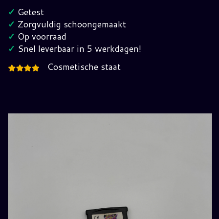
2
✓
Getest
GameBoy
✓
Zorgvuldig schoongemaakt
Advance
✓
Op voorraad
(EUR)
✓
Snel leverbaar in 5 werkdagen!
hoeveelheid
Cosmetische staat