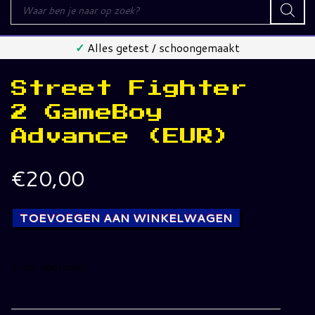
Producten
zoeken
✓
Alles getest / schoongemaakt
Street Fighter
2 GameBoy
Advance (EUR)
€
20,00
TOEVOEGEN AAN WINKELWAGEN
1 op voorraad
Street
Fighter