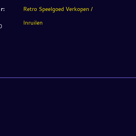
r:
Retro Speelgoed Verkopen /
Inruilen
0