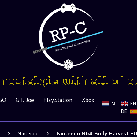
nostalgia with all of o
GO
G.I. Joe
PlayStation
Xbox
NL
EN
DE
Nintendo
Nintendo N64 Body Harvest EU