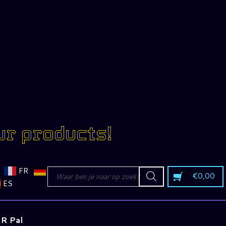
ur products!
Producten
FR
€
0,00
zoeken
ES
R Pal