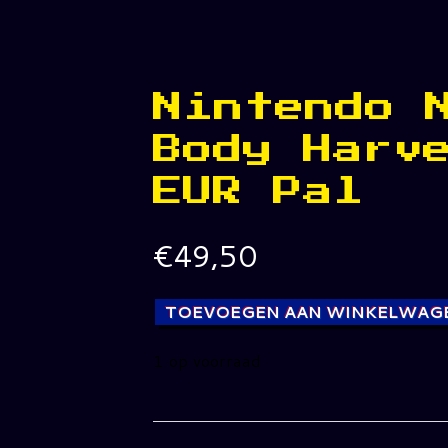
Nintendo 
Body Harv
EUR Pal
€
49,50
TOEVOEGEN AAN WINKELWAG
1 op voorraad
Nintendo
N64
Body