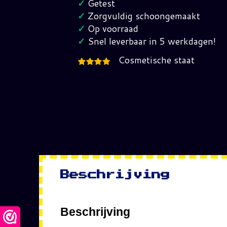
✓
Getest
Harvest
✓
Zorgvuldig schoongemaakt
EUR
✓
Op voorraad
Pal
✓
Snel leverbaar in 5 werkdagen!
hoeveelheid
Cosmetische staat
Beschrijving
Beschrijving