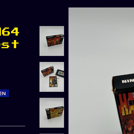
N64
est
EN