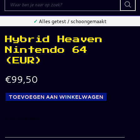
Producten
zoeken
✓
Alles getest / schoongemaakt
Hybrid Heaven
Nintendo 64
(EUR)
€
99,50
TOEVOEGEN AAN WINKELWAGEN
1 op voorraad
Hybrid
Heaven