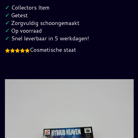
Nintendo
✓
Collectors Item
64
✓
Getest
(EUR)
✓
Zorgvuldig schoongemaakt
hoeveelheid
✓
Op voorraad
✓
Snel leverbaar in 5 werkdagen!
Cosmetische staat