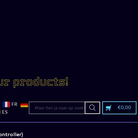
ur products!
Producten
FR
€
0,00
zoeken
ES
ntroller)