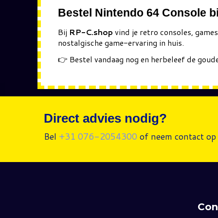
Bestel Nintendo 64 Console b
Bij
RP-C.shop
vind je retro consoles, game
nostalgische game-ervaring in huis.
👉 Bestel vandaag nog en herbeleef de goud
Direct advies nodig?
Bel
+31 076-2054300
of neem contact op 
Con