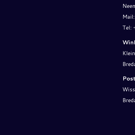
Neem
Mail
Tel:
Wink
Klei
Bred
Post
Wiss
Bred