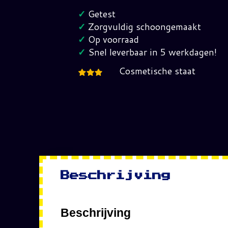
Console
✓
Getest
(Inclusief
✓
Zorgvuldig schoongemaakt
1
✓
Op voorraad
Controller)
✓
Snel leverbaar in 5 werkdagen!
hoeveelheid
Cosmetische staat
Beschrijving
Beschrijving