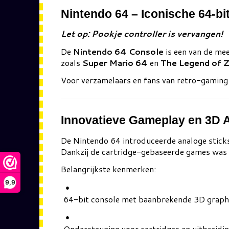
Nintendo 64
– Iconische 64-bi
Let op: Pookje controller is vervangen!
De
Nintendo 64 Console
is een van de mee
zoals
Super Mario 64
en
The Legend of Z
Voor verzamelaars en fans van retro-gaming 
Innovatieve Gameplay en 3D 
De Nintendo 64 introduceerde analoge stick
Dankzij de cartridge-gebaseerde games was 
Belangrijkste kenmerken:
9,9
64-bit console met baanbrekende 3D graph
Ondersteuning voor cartridges en uitbreidi