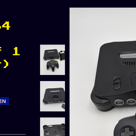
64
f 1
r)
EN