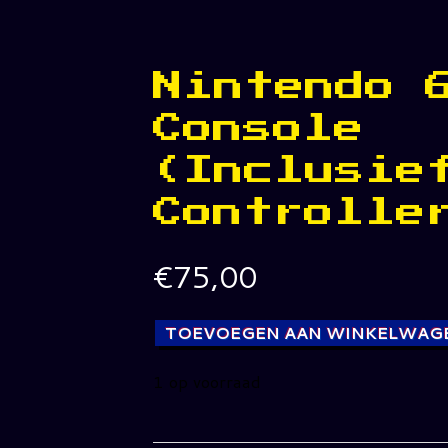
Nintendo 
Console
(Inclusie
Controlle
€
75,00
TOEVOEGEN AAN WINKELWAG
1 op voorraad
Nintendo
64