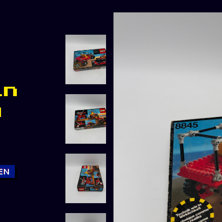
in
g
EN