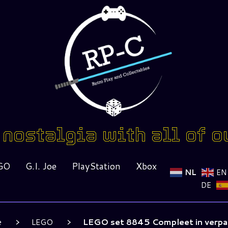
nostalgia with all of o
GO
G.I. Joe
PlayStation
Xbox
NL
EN
DE
e
LEGO
LEGO set 8845 Compleet in verpa