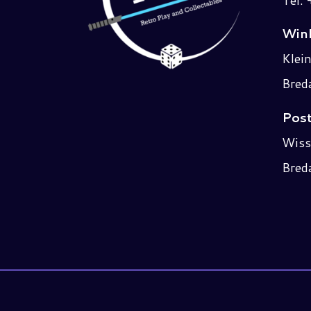
Wink
Klei
Bred
Post
Wiss
Bred