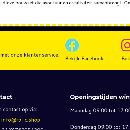
jdloze bouwset die avontuur en creativiteit samenbrengt. On
met onze klantenservice.
Bekijk Facebook
Bek
tact
Openingstijden win
 contact op via:
Maandag 09:00 tot 17:0
:
info@rp-c.shop
Donderdag 09:00 tot 17
 +31(0)762054300