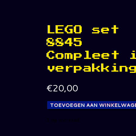
LEGO set
8845
Compleet 
verpakkin
€
20,00
TOEVOEGEN AAN WINKELWAG
1 op voorraad
LEGO