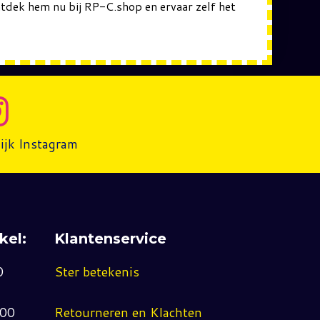
tdek hem nu bij RP-C.shop en ervaar zelf het
ijk Instagram
kel:
Klantenservice
0
Ster betekenis
:00
Retourneren en Klachten