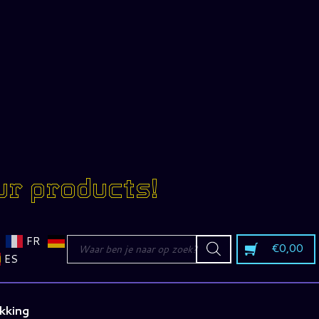
ur products!
Producten
FR
€
0,00
zoeken
ES
kking