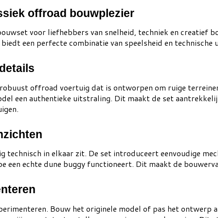
siek offroad bouwplezier
uwset voor liefhebbers van snelheid, techniek en creatief b
 biedt een perfecte combinatie van speelsheid en technische u
details
buust offroad voertuig dat is ontworpen om ruige terreine
el een authentieke uitstraling. Dit maakt de set aantrekkel
uigen.
nzichten
 technisch in elkaar zit. De set introduceert eenvoudige mech
hoe een echte dune buggy functioneert. Dit maakt de bouwervar
enteren
rimenteren. Bouw het originele model of pas het ontwerp aan