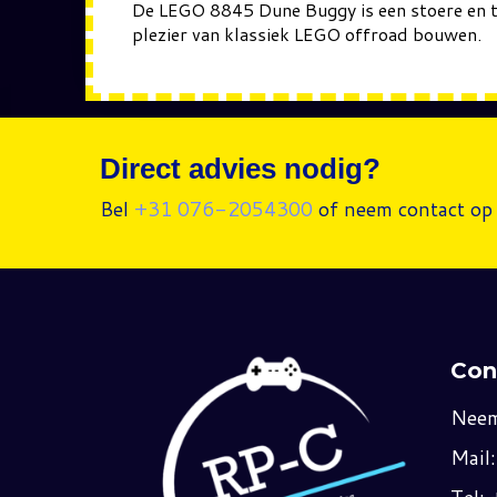
De LEGO 8845 Dune Buggy is een stoere en ti
plezier van klassiek LEGO offroad bouwen.
Direct advies nodig?
Bel
+31 076-2054300
of neem contact op 
Con
Neem
Mail
Tel: