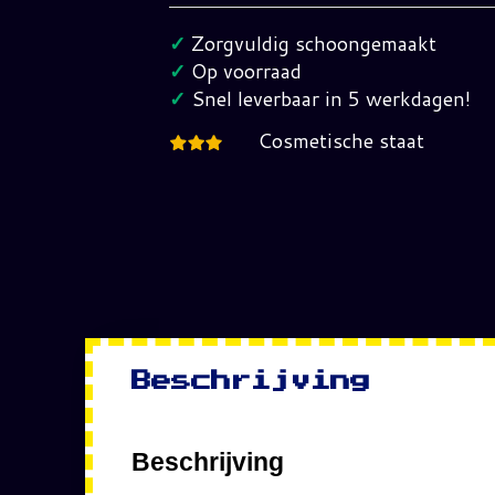
set
8845
✓
Zorgvuldig schoongemaakt
Compleet
✓
Op voorraad
in
✓
Snel leverbaar in 5 werkdagen!
verpakking
Cosmetische staat
hoeveelheid
Beschrijving
Beschrijving