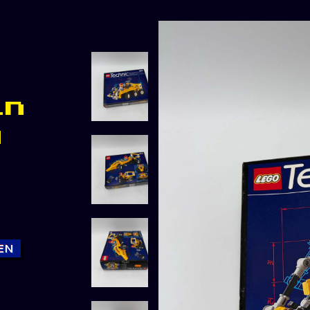
in
g
EN