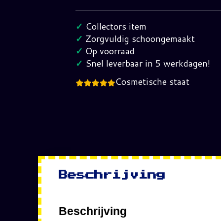
set
8830
✓
Collectors item
Compleet
✓
Zorgvuldig schoongemaakt
in
✓
Op voorraad
Verpakking
✓
Snel leverbaar in 5 werkdagen!
(Sealed)
Cosmetische staat
hoeveelheid
Beschrijving
Beschrijving