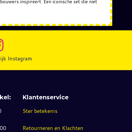
ouwers inspireert. Een iconische set die niet
ijk Instagram
kel:
Klantenservice
0
Ster betekenis
:00
Retourneren en Klachten