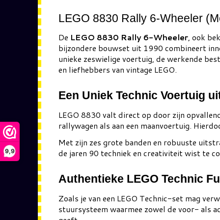
LEGO 8830 Rally 6-Wheeler (M
De
LEGO 8830 Rally 6-Wheeler
, ook be
bijzondere bouwset uit 1990 combineert inno
unieke zeswielige voertuig, de werkende bes
en liefhebbers van vintage LEGO.
Een Uniek Technic Voertuig ui
LEGO 8830 valt direct op door zijn opvallen
rallywagen als aan een maanvoertuig. Hierdoo
Met zijn zes grote banden en robuuste uitstr
9,9
de jaren 90 techniek en creativiteit wist t
Authentieke LEGO Technic Fu
Zoals je van een LEGO Technic-set mag verw
stuursysteem waarmee zowel de voor- als ach
geeft.