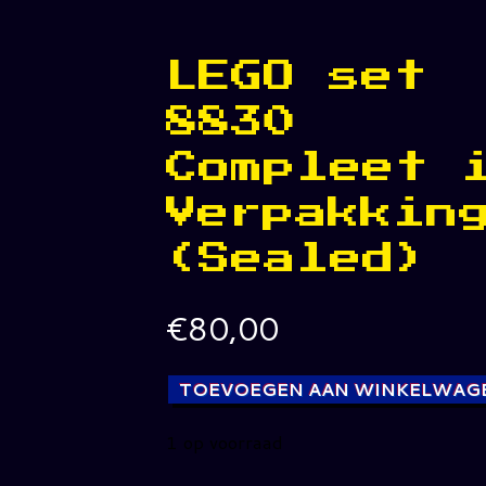
LEGO set
8830
Compleet 
Verpakkin
(Sealed)
€
80,00
TOEVOEGEN AAN WINKELWAG
1 op voorraad
LEGO