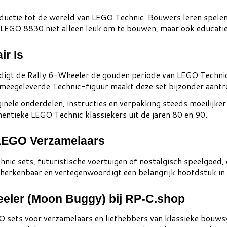
oductie tot de wereld van LEGO Technic. Bouwers leren spelen
GO 8830 niet alleen leuk om te bouwen, maar ook educatief
r Is
igt de Rally 6-Wheeler de gouden periode van LEGO Technic.
 meegeleverde Technic-figuur maakt deze set bijzonder aantre
nele onderdelen, instructies en verpakking steeds moeilijker 
hentieke LEGO Technic klassiekers uit de jaren 80 en 90.
LEGO Verzamelaars
chnic sets, futuristische voertuigen of nostalgisch speelgoe
herkenbaar en vertegenwoordigt een belangrijk hoofdstuk in
eeler (Moon Buggy) bij RP-C.shop
GO sets voor verzamelaars en liefhebbers van klassieke bou