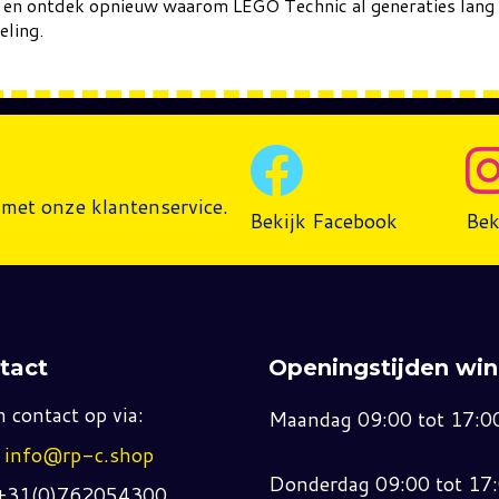
ie en ontdek opnieuw waarom LEGO Technic al generaties lang b
ling.
met onze klantenservice.
Bekijk Facebook
Bek
tact
Openingstijden win
 contact op via:
Maandag 09:00 tot 17:0
:
info@rp-c.shop
Donderdag 09:00 tot 17
 +31(0)762054300