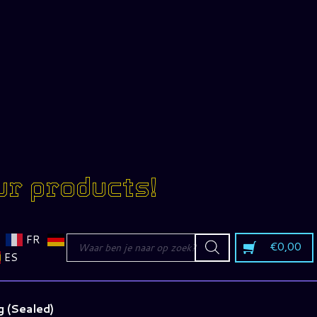
ur products!
Producten
FR
€
0,00
zoeken
ES
 (Sealed)