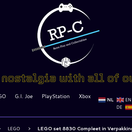
nostalgia with all of o
GO
G.I. Joe
PlayStation
Xbox
NL
EN
DE
LEGO
LEGO set 8830 Compleet in Verpakking