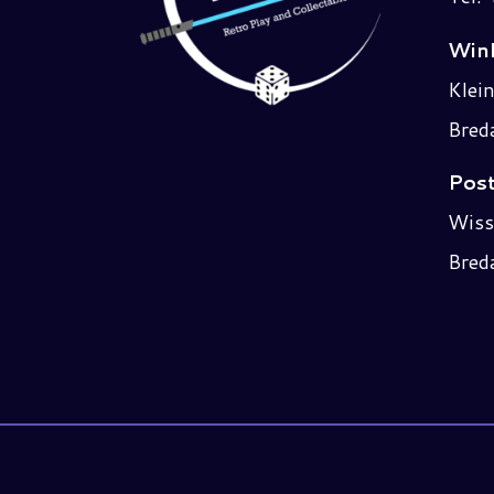
Wink
Klei
Bred
Post
Wiss
Bred