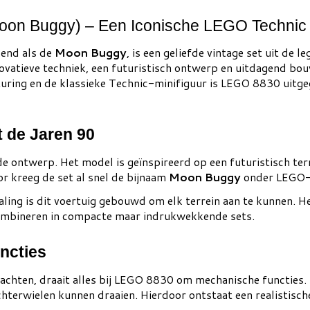
oon Buggy) – Een Iconische LEGO Technic 
kend als de
Moon Buggy
, is een geliefde vintage set uit de
vatieve techniek, een futuristisch ontwerp en uitdagend bou
turing en de klassieke Technic-minifiguur is LEGO 8830 uitge
t de Jaren 90
de ontwerp. Het model is geïnspireerd op een futuristisch te
r kreeg de set al snel de bijnaam
Moon Buggy
onder LEGO-
aling is dit voertuig gebouwd om elk terrein aan te kunnen. H
e combineren in compacte maar indrukwekkende sets.
ncties
achten, draait alles bij LEGO 8830 om mechanische functies
terwielen kunnen draaien. Hierdoor ontstaat een realistisch