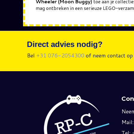
Wheeler (Moon Buggy)
toe aan je collect
mag ontbreken in een serieuze LEGO-verzame
Direct advies nodig?
Bel
+31 076-2054300
of neem contact op 
Con
Neem
Mail
Tel: