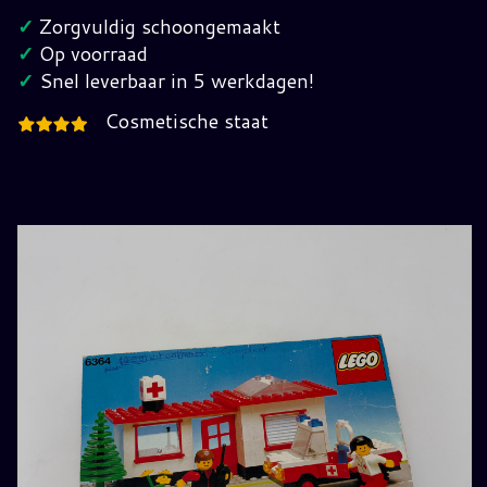
6364
✓
Zorgvuldig schoongemaakt
Compleet
✓
Op voorraad
in
✓
Snel leverbaar in 5 werkdagen!
verpakking
Cosmetische staat
hoeveelheid