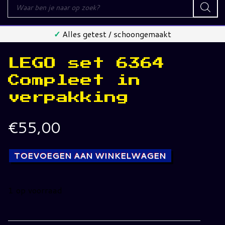
Producten
zoeken
✓
Alles getest / schoongemaakt
LEGO set 6364
Compleet in
verpakking
€
55,00
TOEVOEGEN AAN WINKELWAGEN
1 op voorraad
LEGO
set