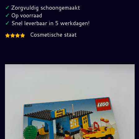
6363
✓
Zorgvuldig schoongemaakt
Compleet
✓
Op voorraad
In
✓
Snel leverbaar in 5 werkdagen!
Verpakking
Cosmetische staat
hoeveelheid