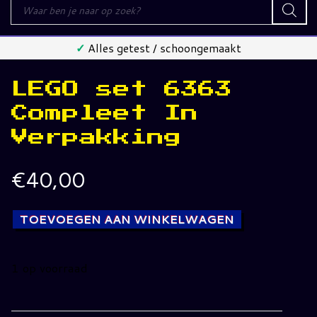
Producten
zoeken
✓
Alles getest / schoongemaakt
LEGO set 6363
Compleet In
Verpakking
€
40,00
TOEVOEGEN AAN WINKELWAGEN
1 op voorraad
LEGO
set