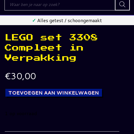
Producten
zoeken
✓
Alles getest / schoongemaakt
LEGO set 3308
Compleet in
Verpakking
€
30,00
TOEVOEGEN AAN WINKELWAGEN
1 op voorraad
LEGO
set