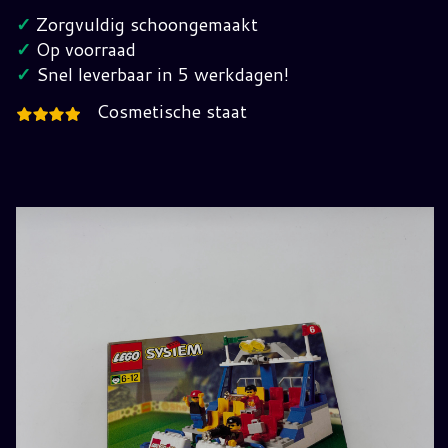
3308
✓
Zorgvuldig schoongemaakt
Compleet
✓
Op voorraad
in
✓
Snel leverbaar in 5 werkdagen!
Verpakking
Cosmetische staat
hoeveelheid