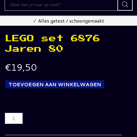
Producten
zoeken
✓
Alles getest / schoongemaakt
LEGO set 6876
Jaren 80
€
19,50
TOEVOEGEN AAN WINKELWAGEN
4 op voorraad
LEGO
set
6876