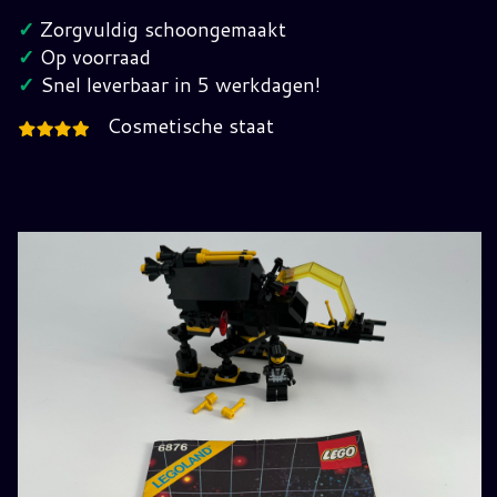
Jaren
✓
Zorgvuldig schoongemaakt
80
✓
Op voorraad
hoeveelheid
✓
Snel leverbaar in 5 werkdagen!
Cosmetische staat