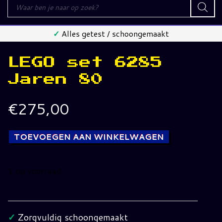
Producten
zoeken
✓
Alles getest / schoongemaakt
LEGO set 6285
Jaren 80
€
275,00
TOEVOEGEN AAN WINKELWAGEN
1 op voorraad
LEGO
set
6285
✓
Zorgvuldig schoongemaakt