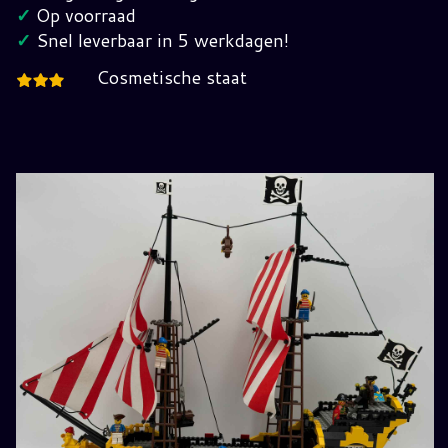
Jaren
✓
Op voorraad
80
✓
Snel leverbaar in 5 werkdagen!
hoeveelheid
Cosmetische staat