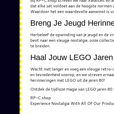
Bij RP-C.shop streven we naar kwaliteit en a
dat elke set voldoet aan de hoogste normen v
Waardoor het een waardevolle aanwinst is vo
Breng Je Jeugd Herinne
Herbeleef de opwinding van je jeugd en de v
bent naar een vleugje nostalgie, onze collec
te breiden.
Haal Jouw LEGO Jaren 
Wacht niet langer en voeg een vleugje retro-
en tevredenheid voorop, en we streven ernaar
herinneringen met LEGO uit de jaren 80!
Ontdek de tijdloze magie van LEGO jaren 80 b
RP-C.shop
Experience Nostalgia With All Of Our Produ