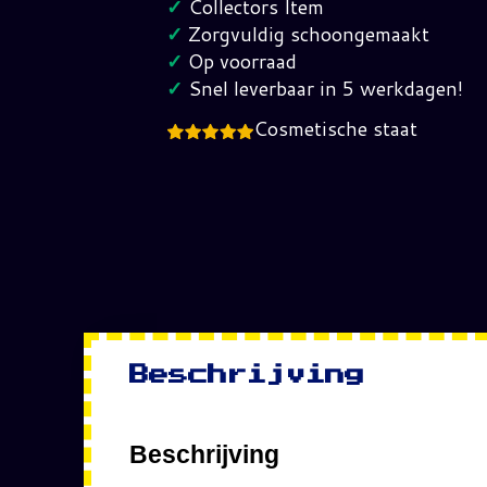
✓
Collectors Item
Jaren
✓
Zorgvuldig schoongemaakt
80
✓
Op voorraad
hoeveelheid
✓
Snel leverbaar in 5 werkdagen!
Cosmetische staat
Beschrijving
Beschrijving