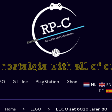
nostalgia with all of o
GO
G.I. Joe
PlayStation
Xbox
NL
EN
DE
Home
LEGO
LEGO set 6010 Jaren 80