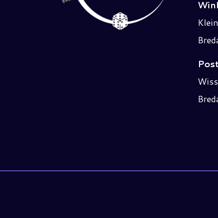
Wink
Klei
Bred
Post
Wiss
Bred