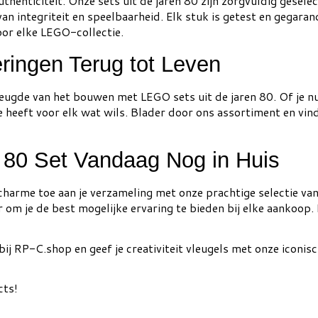
uthenticiteit. Onze sets uit de jaren 80 zijn zorgvuldig gesel
an integriteit en speelbaarheid. Elk stuk is getest en gegara
or elke LEGO-collectie.
ringen Terug tot Leven
reugde van het bouwen met LEGO sets uit de jaren 80. Of je 
tie heeft voor elk wat wils. Blader door ons assortiment en vi
80 Set Vandaag Nog in Huis
charme toe aan je verzameling met onze prachtige selectie va
 om je de best mogelijke ervaring te bieden bij elke aankoop
ij RP-C.shop en geef je creativiteit vleugels met onze iconis
cts!