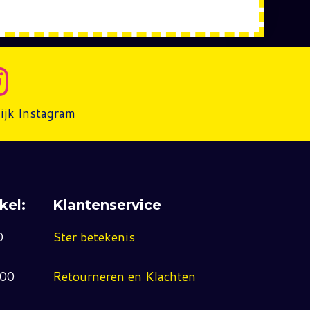
ijk Instagram
kel:
Klantenservice
0
Ster betekenis
:00
Retourneren en Klachten