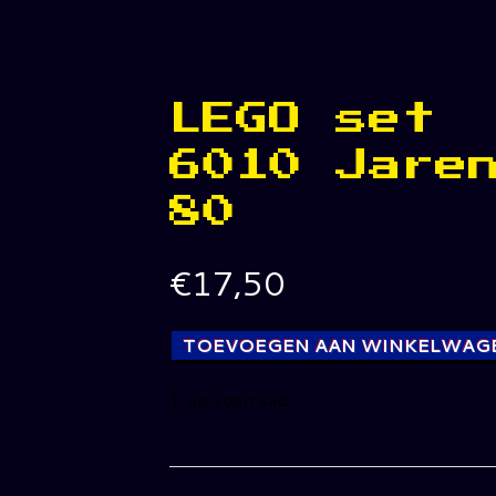
LEGO set
6010 Jare
80
€
17,50
TOEVOEGEN AAN WINKELWAG
1 op voorraad
LEGO
set
6010