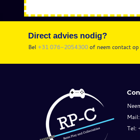
Direct advies nodig?
Bel
+31 076-2054300
of neem contact op 
Con
Neem
Mail
Tel: