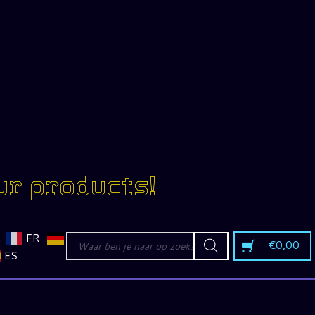
ur products!
Producten
FR
€
0,00
zoeken
ES