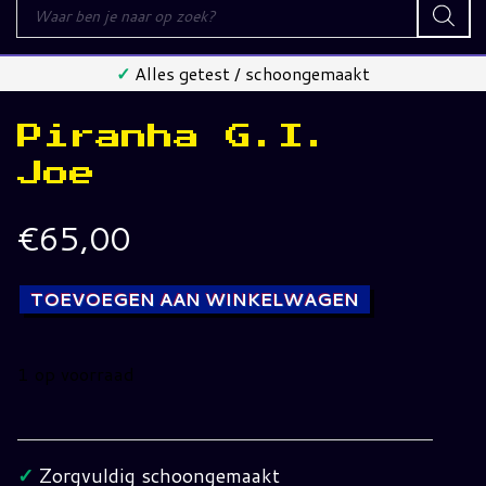
Producten
zoeken
✓
Alles getest / schoongemaakt
Piranha G.I.
Joe
€
65,00
TOEVOEGEN AAN WINKELWAGEN
1 op voorraad
Piranha
G.I.
Joe
✓
Zorgvuldig schoongemaakt