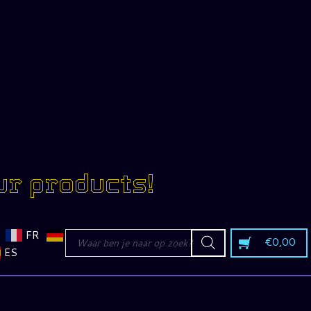
ur products!
Producten
FR
€
0,00
zoeken
ES