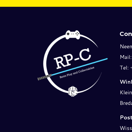
Con
Neem
Mail
Tel:
Wink
Klei
Bred
Post
Wiss