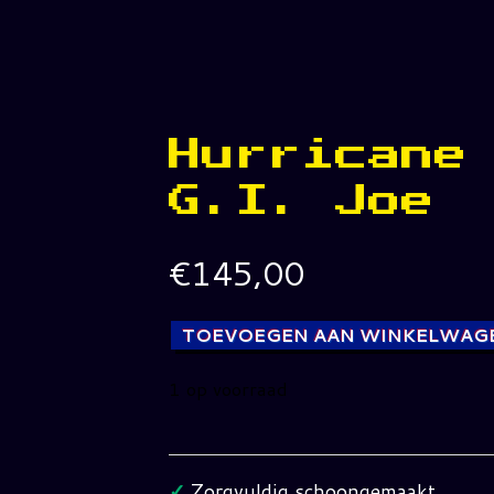
Hurricane
G.I. Joe
€
145,00
TOEVOEGEN AAN WINKELWAG
1 op voorraad
Hurricane
G.I.
Joe
✓
Zorgvuldig schoongemaakt