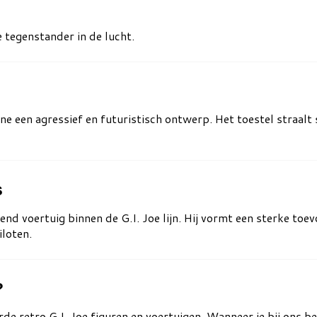
 tegenstander in de lucht.
e een agressief en futuristisch ontwerp. Het toestel straalt 
s
end voertuig binnen de G.I. Joe lijn. Hij vormt een sterke to
loten.
?
de retro G.I. Joe figuren en voertuigen. Wanneer je bij ons bes