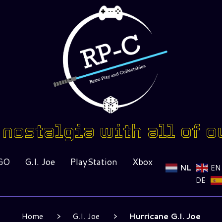
nostalgia with all of o
GO
G.I. Joe
PlayStation
Xbox
NL
EN
DE
Home
G.I. Joe
Hurricane G.I. Joe