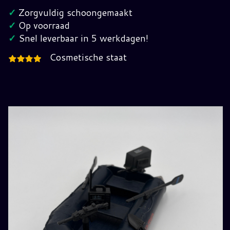
Landing
✓
Zorgvuldig schoongemaakt
G.I.
✓
Op voorraad
Joe
✓
Snel leverbaar in 5 werkdagen!
hoeveelheid
Cosmetische staat