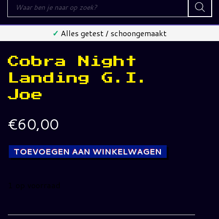
Producten
zoeken
✓
Alles getest / schoongemaakt
Cobra Night
Landing G.I.
Joe
€
60,00
TOEVOEGEN AAN WINKELWAGEN
1 op voorraad
Cobra
Night