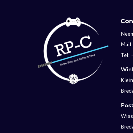
Con
Neem
Mail
Tel:
Wink
Klei
Bred
Post
Wiss
Bred