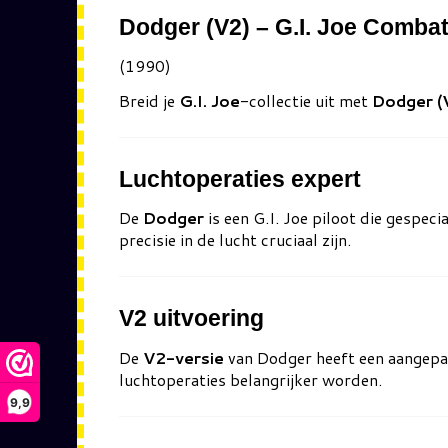
Dodger (V2) – G.I. Joe Combat 
(1990)
Breid je
G.I. Joe
-collectie uit met
Dodger (
Luchtoperaties expert
De
Dodger
is een G.I. Joe piloot die gespeci
precisie in de lucht cruciaal zijn.
V2 uitvoering
De
V2-versie
van Dodger heeft een aangepast
luchtoperaties belangrijker worden.
9,9