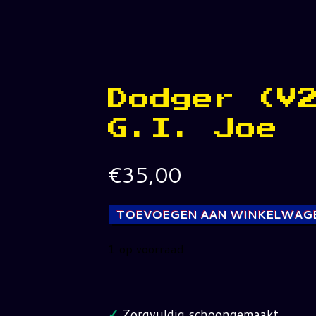
Dodger (V
G.I. Joe
€
35,00
TOEVOEGEN AAN WINKELWAG
1 op voorraad
Dodger
(V2)
G.I.
✓
Zorgvuldig schoongemaakt