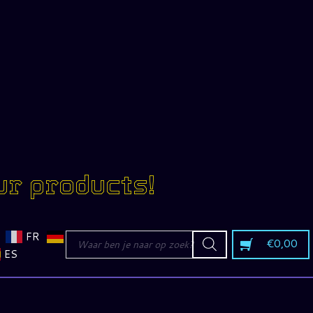
ur products!
Producten
FR
€
0,00
zoeken
ES