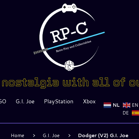
nostalgia with all of o
GO
G.I. Joe
PlayStation
Xbox
NL
EN
DE
Home
G.I. Joe
Dodger (V2) G.I. Joe