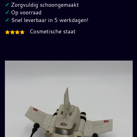
Star
✓
Zorgvuldig schoongemaakt
Wars
✓
Op voorraad
hoeveelheid
✓
Snel leverbaar in 5 werkdagen!
Cosmetische staat