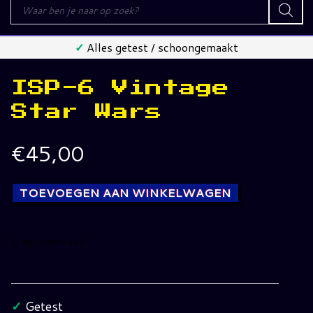
Producten
zoeken
✓
Alles getest / schoongemaakt
ISP-6 Vintage
Star Wars
€
45,00
TOEVOEGEN AAN WINKELWAGEN
1 op voorraad
ISP-
6
Vintage
✓
Getest