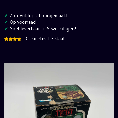
Assault
Catapult
✓
Zorgvuldig schoongemaakt
Vintage
✓
Op voorraad
Star
✓
Snel leverbaar in 5 werkdagen!
Wars
Cosmetische staat
hoeveelheid