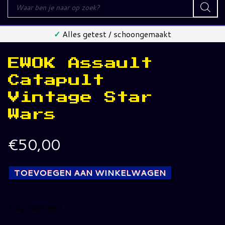
Producten
zoeken
✓
Alles getest / schoongemaakt
EWOK Assault
Catapult
Vintage Star
Wars
€
50,00
TOEVOEGEN AAN WINKELWAGEN
1 op voorraad
EWOK