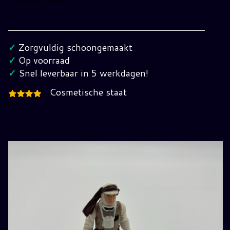
Vintage
Star
Wars
✓
Zorgvuldig schoongemaakt
Luke
✓
Op voorraad
Skywalker
✓
Snel leverbaar in 5 werkdagen!
Hoth
Cosmetische staat
Outfit
(Compleet)
hoeveelheid