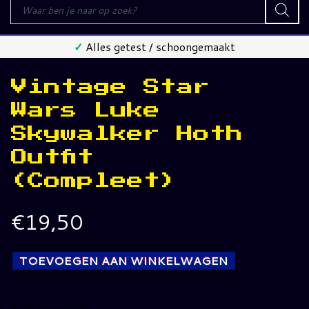
Producten
zoeken
✓
Alles getest / schoongemaakt
Vintage Star
Wars Luke
Skywalker Hoth
Outfit
(Compleet)
€
19,50
TOEVOEGEN AAN WINKELWAGEN
1 op voorraad