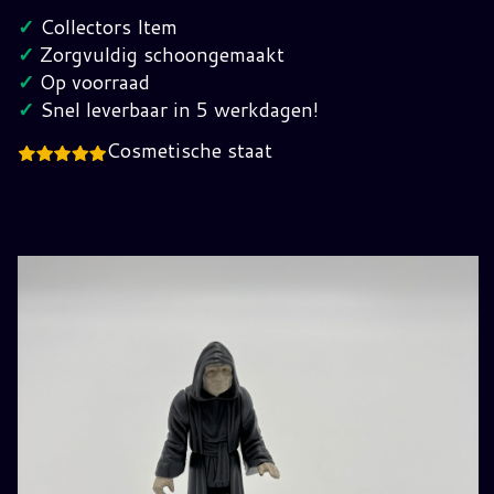
Vintage
✓
Collectors Item
Star
✓
Zorgvuldig schoongemaakt
Wars
✓
Op voorraad
hoeveelheid
✓
Snel leverbaar in 5 werkdagen!
Cosmetische staat