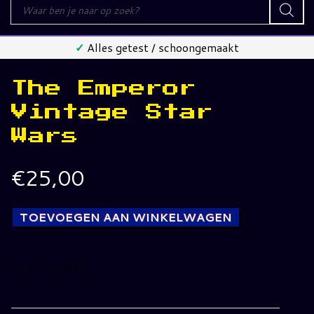
Producten
zoeken
✓
Alles getest / schoongemaakt
The Emperor
Vintage Star
Wars
€
25,00
TOEVOEGEN AAN WINKELWAGEN
1 op voorraad
The
Emperor