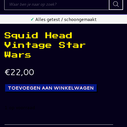
Producten
zoeken
✓
Alles getest / schoongemaakt
Squid Head
Vintage Star
Wars
€
22,00
TOEVOEGEN AAN WINKELWAGEN
1 op voorraad
Squid
Head