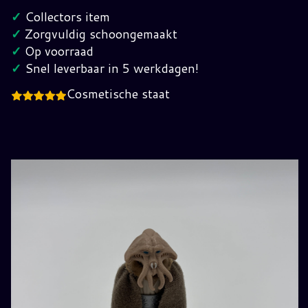
Vintage
✓
Collectors item
Star
✓
Zorgvuldig schoongemaakt
Wars
✓
Op voorraad
hoeveelheid
✓
Snel leverbaar in 5 werkdagen!
Cosmetische staat