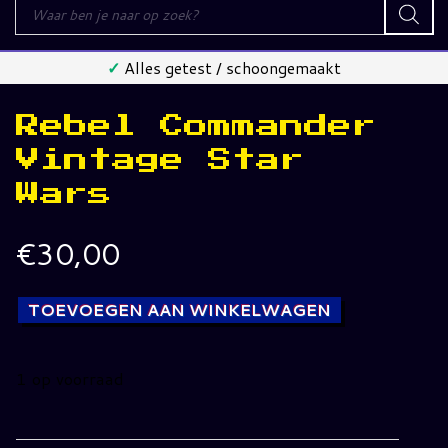
Producten
zoeken
✓
Alles getest / schoongemaakt
Rebel Commander
Vintage Star
Wars
€
30,00
TOEVOEGEN AAN WINKELWAGEN
1 op voorraad
Rebel
Commander