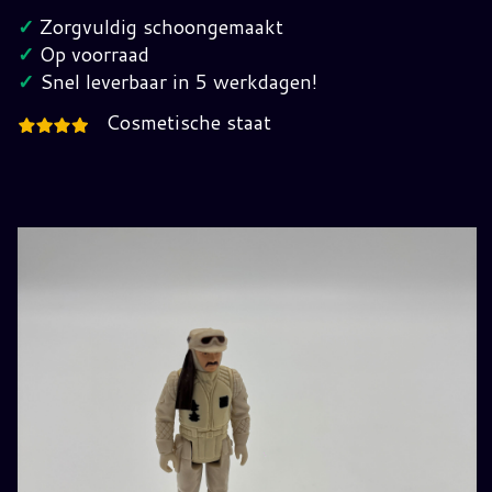
Vintage
✓
Zorgvuldig schoongemaakt
Star
✓
Op voorraad
Wars
✓
Snel leverbaar in 5 werkdagen!
hoeveelheid
Cosmetische staat