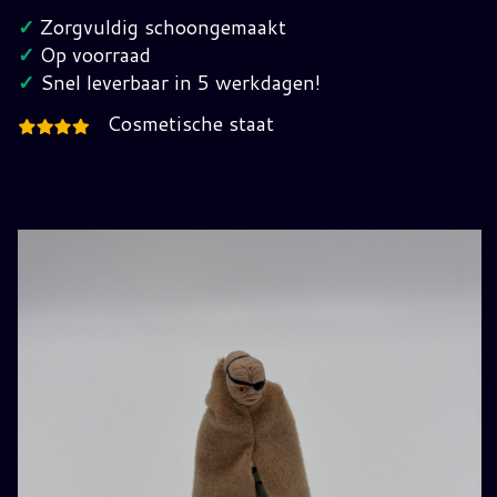
Vintage
✓
Zorgvuldig schoongemaakt
Star
✓
Op voorraad
Wars
✓
Snel leverbaar in 5 werkdagen!
hoeveelheid
Cosmetische staat