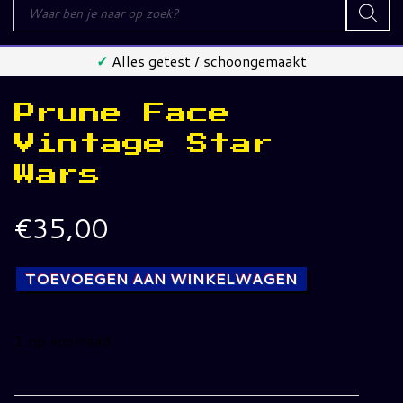
Producten
zoeken
✓
Alles getest / schoongemaakt
Prune Face
Vintage Star
Wars
€
35,00
TOEVOEGEN AAN WINKELWAGEN
1 op voorraad
Prune
Face