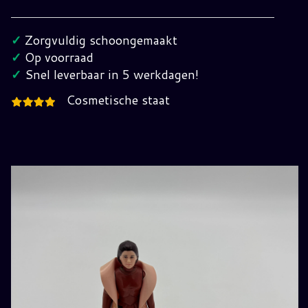
Leia
(Bespin
✓
Zorgvuldig schoongemaakt
Gown)
✓
Op voorraad
Vintage
✓
Snel leverbaar in 5 werkdagen!
Star
Cosmetische staat
Wars
hoeveelheid