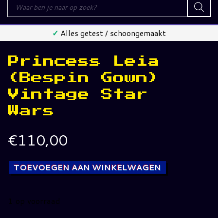
Producten
zoeken
✓
Alles getest / schoongemaakt
Princess Leia
(Bespin Gown)
Vintage Star
Wars
€
110,00
TOEVOEGEN AAN WINKELWAGEN
1 op voorraad
Princess