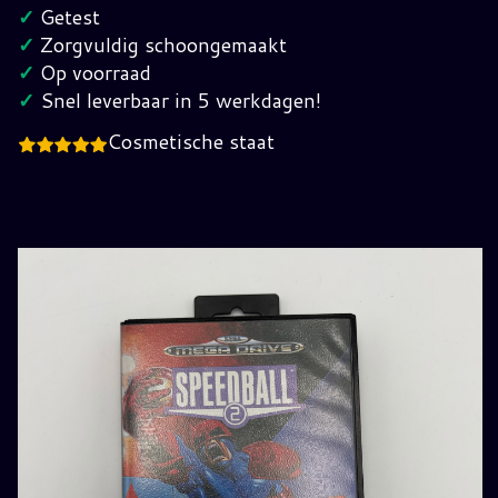
Mega
✓
Getest
Drive
✓
Zorgvuldig schoongemaakt
hoeveelheid
✓
Op voorraad
✓
Snel leverbaar in 5 werkdagen!
Cosmetische staat