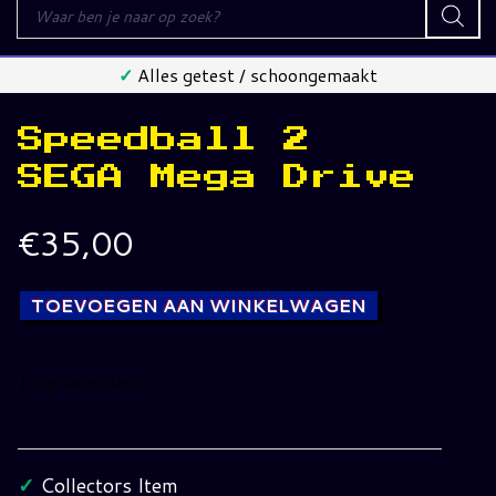
Producten
zoeken
✓
Alles getest / schoongemaakt
Speedball 2
SEGA Mega Drive
€
35,00
TOEVOEGEN AAN WINKELWAGEN
1 op voorraad
Speedball
2
SEGA
✓
Collectors Item