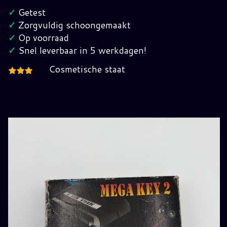
2
✓
Getest
Sega
✓
Zorgvuldig schoongemaakt
Mega
✓
Op voorraad
Drive
✓
Snel leverbaar in 5 werkdagen!
hoeveelheid
Cosmetische staat