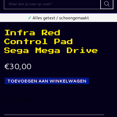
Producten
zoeken
✓
Alles getest / schoongemaakt
Infra Red
Control Pad
Sega Mega Drive
€
30,00
TOEVOEGEN AAN WINKELWAGEN
1 op voorraad
Mega
Key