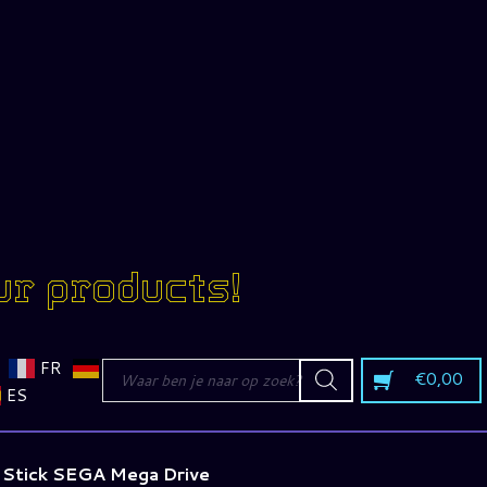
ur products!
Producten
FR
€
0,00
zoeken
ES
 Stick SEGA Mega Drive