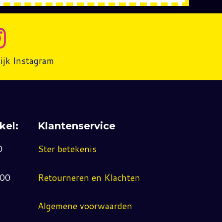
ijk Instagram
kel:
Klantenservice
0
Ster betekenis
:00
Retourneren en Klachten
Algemene voorwaarden