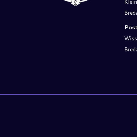
Klei
Bred
Post
Wiss
Bred