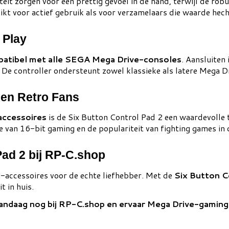
it zorgen voor een prettig gevoel in de hand, terwijl de rob
ikt voor actief gebruik als voor verzamelaars die waarde hech
 Play
atibel met alle SEGA Mega Drive-consoles
. Aansluiten 
. De controller ondersteunt zowel klassieke als latere Mega D
 en Retro Fans
ccessoires
is de Six Button Control Pad 2 een waardevolle t
e van 16-bit gaming en de populariteit van fighting games in d
Pad 2 bij RP-C.shop
g-accessoires voor de echte liefhebber. Met de
Six Button C
t in huis.
andaag nog bij RP-C.shop en ervaar Mega Drive-gaming o