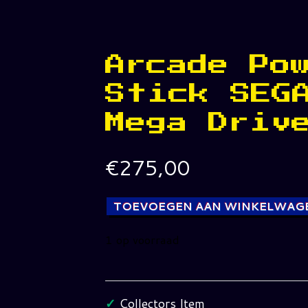
Arcade Po
Stick SEG
Mega Driv
€
275,00
TOEVOEGEN AAN WINKELWAG
1 op voorraad
Arcade
Power
Stick
✓
Collectors Item