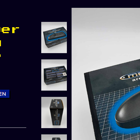
wer
A
e
EN