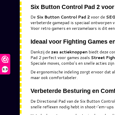
Six Button Control Pad 2 voo
De
Six Button Control Pad 2
voor de
SEG
verbeterde gamepad is speciaal ontworpen 
Voor retro gamers en verzamelaars is dit ee
Ideaal voor Fighting Games en 
Dankzij de
zes actieknoppen
biedt deze con
Pad 2 perfect voor games zoals
Street Figh
Speciale moves, combo’s en snelle acties zij
9,9
De ergonomische indeling zorgt ervoor dat all
maar ook comfortabeler.
Verbeterde Besturing en Comf
De Directional Pad van de Six Button Contro
snelle reflexen nodig hebt in shoot-’em-ups 