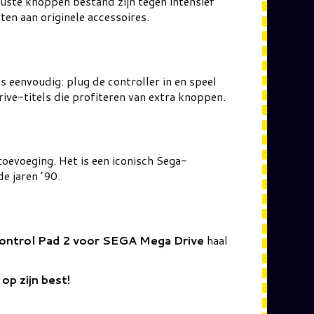
uuste knoppen bestand zijn tegen intensief
ten aan originele accessoires.
is eenvoudig: plug de controller in en speel
rive-titels die profiteren van extra knoppen.
oevoeging. Het is een iconisch Sega-
e jaren ’90.
ontrol Pad 2 voor SEGA Mega Drive
haal
p zijn best!