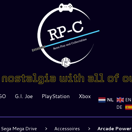
nostalgia with all of o
GO
G.I. Joe
PlayStation
Xbox
NL
EN
DE
Sega Mega Drive
Accessoires
Arcade Power