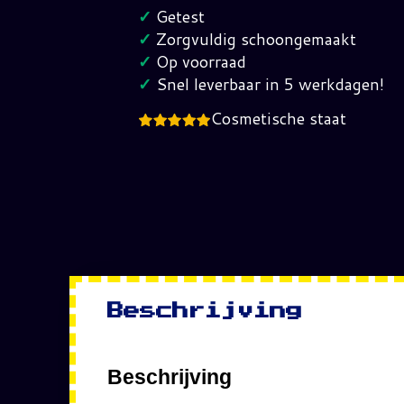
SEGA
✓
Getest
Mega
✓
Zorgvuldig schoongemaakt
Drive
✓
Op voorraad
hoeveelheid
✓
Snel leverbaar in 5 werkdagen!
Cosmetische staat
Beschrijving
Beschrijving