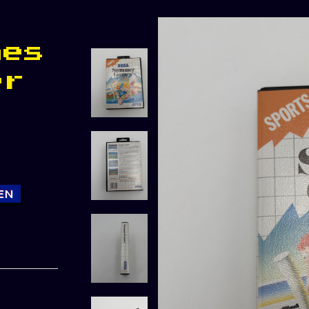
mes
er
EN