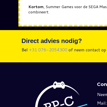
Kortom
, Summer Games voor de SEGA Master
combineert.
Direct advies nodig?
Bel
+31 076-2054300
of neem contact op 
Con
Neem
Mail