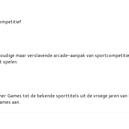
ompetitief.
nvoudige maar verslavende arcade-aanpak van sportcompetiti
t spelen.
g
r Games tot de bekende sporttitels uit de vroege jaren van
games aan.