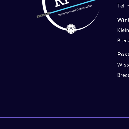
Tel:
Wink
Klei
Bred
Post
Wiss
Bred