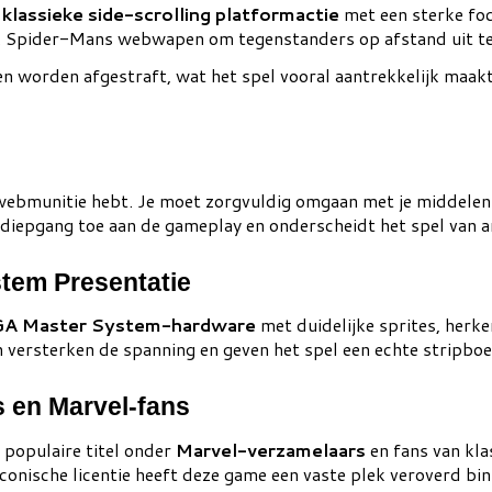
t
klassieke side-scrolling platformactie
met een sterke foc
uik Spider-Mans webwapen om tegenstanders op afstand uit te
en worden afgestraft, wat het spel vooral aantrekkelijk maak
t webmunitie hebt. Je moet zorgvuldig omgaan met je middelen 
g diepgang toe aan de gameplay en onderscheidt het spel van a
tem Presentatie
A Master System-hardware
met duidelijke sprites, herk
 versterken de spanning en geven het spel een echte stripboe
s en Marvel-fans
 populaire titel onder
Marvel-verzamelaars
en fans van kla
conische licentie heeft deze game een vaste plek veroverd bi