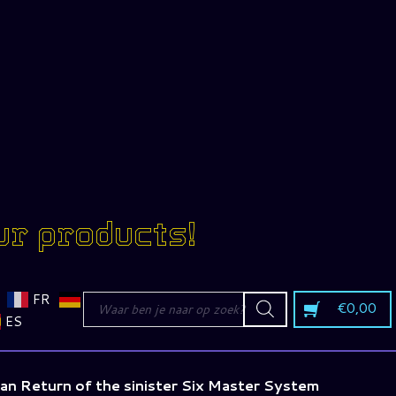
ur products!
Producten
FR
€
0,00
zoeken
ES
an Return of the sinister Six Master System