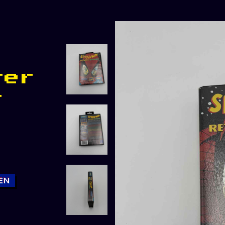
ter
r
EN