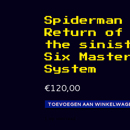
Spiderman
Return of
the sinis
Six Maste
System
€
120,00
TOEVOEGEN AAN WINKELWAG
1 op voorraad
Spiderman