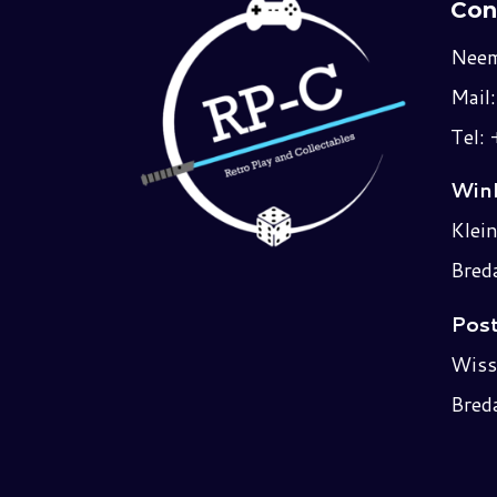
Con
Neem
Mail
Tel:
Wink
Klei
Bred
Post
Wiss
Bred