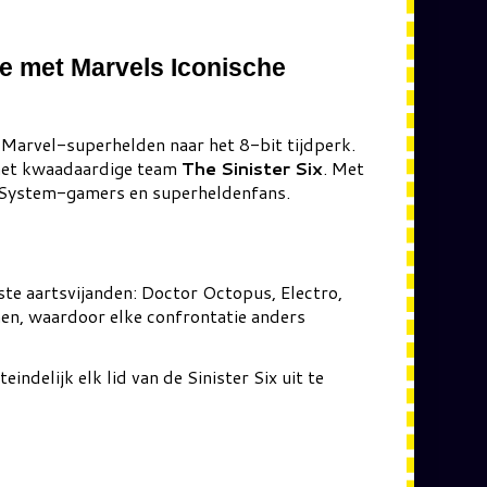
ie met Marvels Iconische
Marvel-superhelden naar het 8-bit tijdperk.
 het kwaadaardige team
The Sinister Six
. Met
er System-gamers en superheldenfans.
ste aartsvijanden: Doctor Octopus, Electro,
nen, waardoor elke confrontatie anders
ndelijk elk lid van de Sinister Six uit te