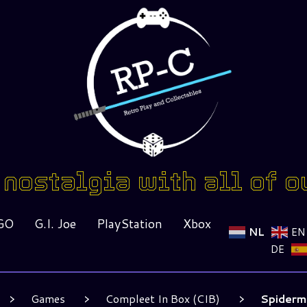
nostalgia with all of o
GO
G.I. Joe
PlayStation
Xbox
NL
EN
DE
Games
Compleet In Box (CIB)
Spiderm