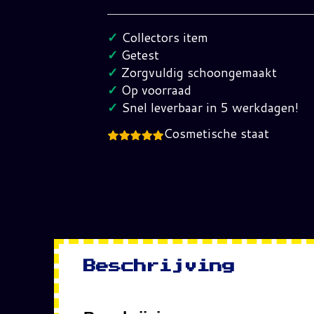
Return
of
✓
Collectors item
the
✓
Getest
sinister
✓
Zorgvuldig schoongemaakt
Six
✓
Op voorraad
Master
✓
Snel leverbaar in 5 werkdagen!
System
Cosmetische staat
hoeveelheid
Beschrijving