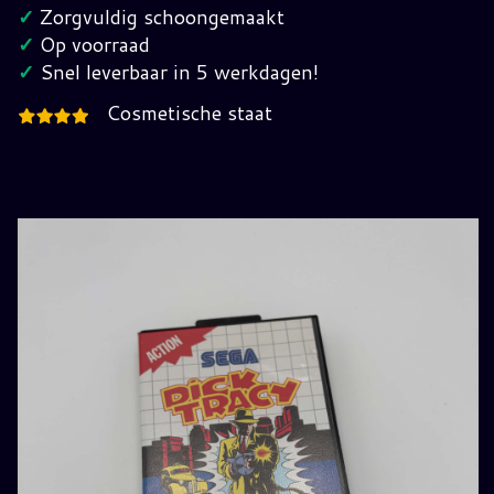
Master
✓
Zorgvuldig schoongemaakt
System
✓
Op voorraad
hoeveelheid
✓
Snel leverbaar in 5 werkdagen!
Cosmetische staat