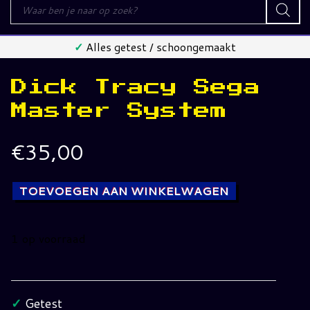
Producten
zoeken
✓
Alles getest / schoongemaakt
Dick Tracy Sega
Master System
€
35,00
TOEVOEGEN AAN WINKELWAGEN
1 op voorraad
Dick
Tracy
Sega
✓
Getest