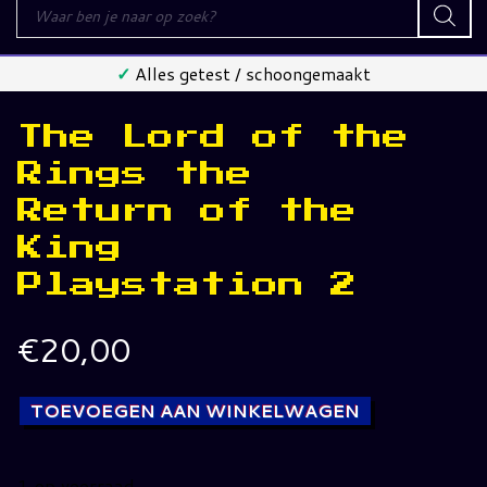
Producten
zoeken
✓
Alles getest / schoongemaakt
The Lord of the
Rings the
Return of the
King
Playstation 2
€
20,00
TOEVOEGEN AAN WINKELWAGEN
1 op voorraad