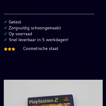
The
Lord
of
✓
Getest
the
✓
Zorgvuldig schoongemaakt
Rings
✓
Op voorraad
the
✓
Snel leverbaar in 5 werkdagen!
Return
Cosmetische staat
of
the
King
Playstation
2
hoeveelheid