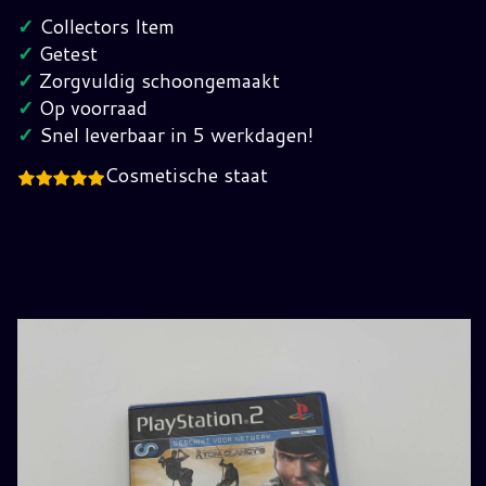
3
✓
Collectors Item
Playstation
✓
Getest
2
✓
Zorgvuldig schoongemaakt
(Sealed)
✓
Op voorraad
hoeveelheid
✓
Snel leverbaar in 5 werkdagen!
Cosmetische staat