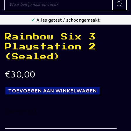
Producten
zoeken
✓
Alles getest / schoongemaakt
Rainbow Six 3
Playstation 2
(Sealed)
€
30,00
TOEVOEGEN AAN WINKELWAGEN
1 op voorraad
Rainbow
Six