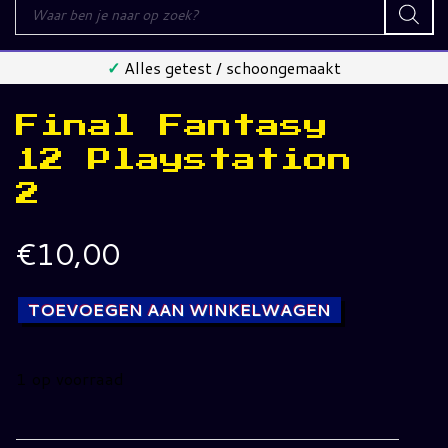
Producten
zoeken
✓
Alles getest / schoongemaakt
Final Fantasy
12 Playstation
2
€
10,00
TOEVOEGEN AAN WINKELWAGEN
1 op voorraad
Final
Fantasy