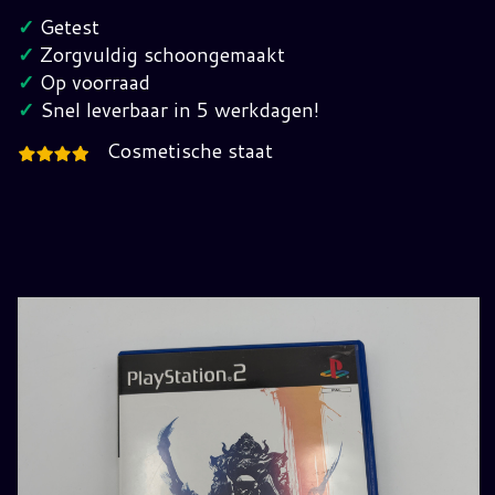
12
✓
Getest
Playstation
✓
Zorgvuldig schoongemaakt
2
✓
Op voorraad
hoeveelheid
✓
Snel leverbaar in 5 werkdagen!
Cosmetische staat