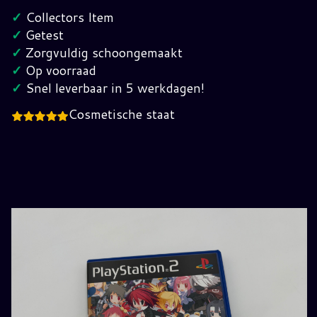
Cursed
✓
Collectors Item
Memories
✓
Getest
Playstation
✓
Zorgvuldig schoongemaakt
2
✓
Op voorraad
hoeveelheid
✓
Snel leverbaar in 5 werkdagen!
Cosmetische staat