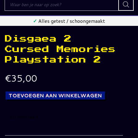
Producten
zoeken
✓
Alles getest / schoongemaakt
Disgaea 2
Cursed Memories
Playstation 2
€
35,00
TOEVOEGEN AAN WINKELWAGEN
1 op voorraad
Disgaea
2