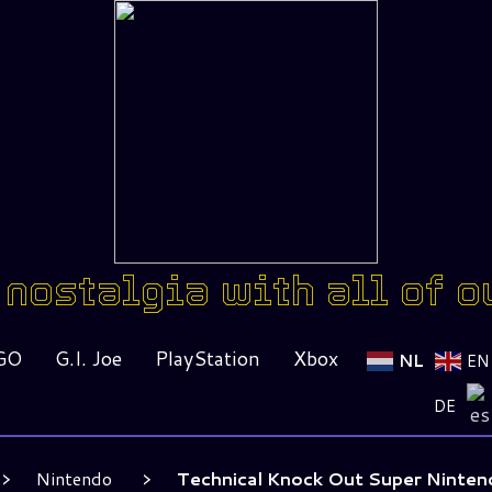
nostalgia with all of o
GO
G.I. Joe
PlayStation
Xbox
NL
EN
DE
Nintendo
Technical Knock Out Super Ninten