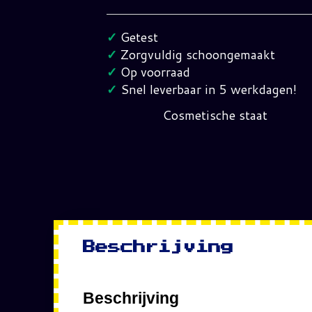
Knock
Out
✓
Getest
Super
✓
Zorgvuldig schoongemaakt
Nintendo
✓
Op voorraad
(FRG)
✓
Snel leverbaar in 5 werkdagen!
hoeveelheid
Cosmetische staat
Beschrijving
Beschrijving