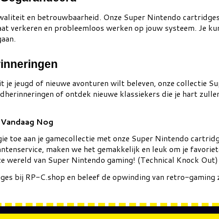
waliteit en betrouwbaarheid. Onze Super Nintendo cartridge
aat verkeren en probleemloos werken op jouw systeem. Je kunt
gaan.
rinneringen
uit je jeugd of nieuwe avonturen wilt beleven, onze collectie 
gdherinneringen of ontdek nieuwe klassiekers die je hart zulle
s Vandaag Nog
gie toe aan je gamecollectie met onze Super Nintendo cartrid
antenservice, maken we het gemakkelijk en leuk om je favoriete
loze wereld van Super Nintendo gaming! (Technical Knock Out)
es bij RP-C.shop en beleef de opwinding van retro-gaming z