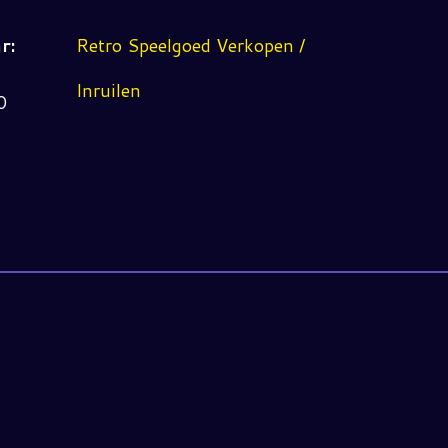
r:
Retro Speelgoed Verkopen /
Inruilen
0