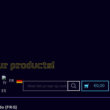
ur products!
FR
Producten
€
0,00
zoeken
ES
do (FRG)